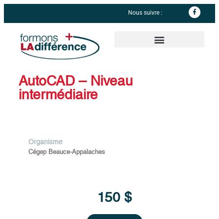
Nous suivre :
Informations complémentaires
AutoCAD – Niveau
intermédiaire
Organisme
Cégep Beauce-Appalaches
150 $