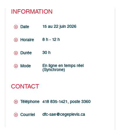
INFORMATION
15 au 22 juin 2026
Date
8 h - 12 h
Horaire
30 h
Durée
En ligne en temps réel
Mode
(Synchrone)
CONTACT
Téléphone
418 835-1421, poste 3360
dfc-sae@cegeplevis.ca
Courriel