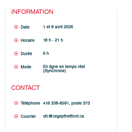
INFORMATION
1 et 8 avril 2026
Date
18 h - 21 h
Horaire
6 h
Durée
En ligne en temps réel
Mode
(Synchrone)
CONTACT
Téléphone
418 338-8591, poste 373
sfc@cegepthetford.ca
Courriel