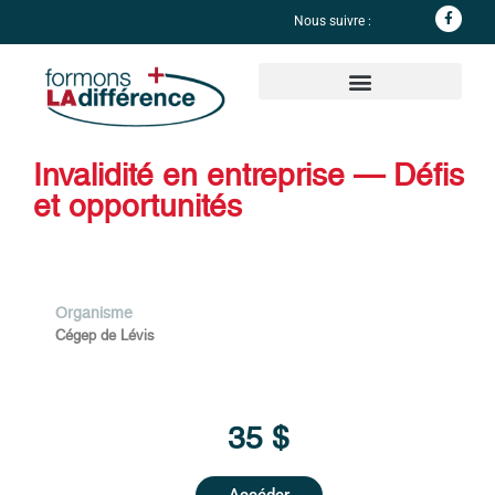
Nous suivre :
Informations complémentaires
Invalidité en entreprise — Défis
et opportunités
Organisme
Cégep de Lévis
35 $
Accéder