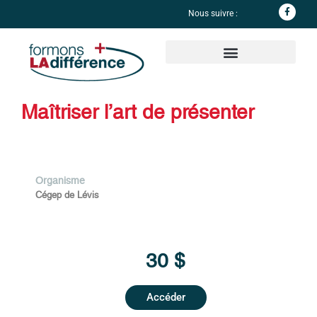
Nous suivre :
Informations complémentaires
Maîtriser l’art de présenter
Organisme
Cégep de Lévis
30 $
Accéder