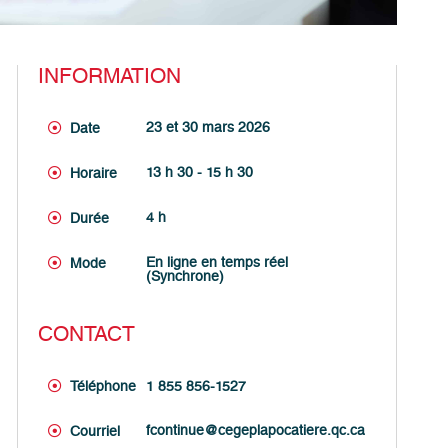
INFORMATION
23 et 30 mars 2026
Date
13 h 30 - 15 h 30
Horaire
4 h
Durée
En ligne en temps réel
Mode
(Synchrone)
CONTACT
Téléphone
1 855 856-1527
fcontinue@cegeplapocatiere.qc.ca
Courriel