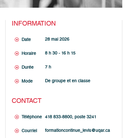
INFORMATION
28 mai 2026
Date
8 h 30 - 16 h 15
Horaire
7 h
Durée
De groupe et en classe
Mode
CONTACT
Téléphone
418 833-8800, poste 3241
formationcontinue_levis@uqar.ca
Courriel